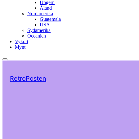
Ungern
Åland
Nordamerika
Guatemala
USA
Sydamerika
Oceanien
Vykort
Mynt
RetroPosten