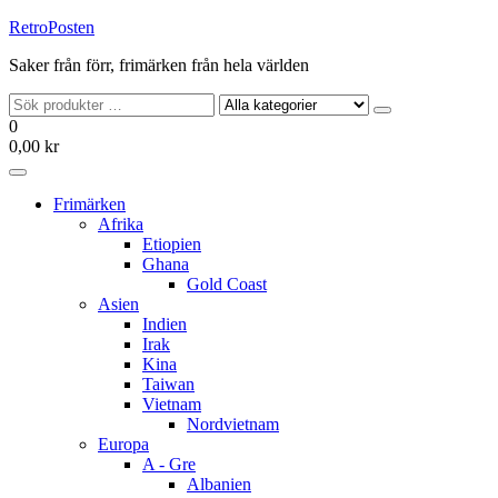
Hoppa
RetroPosten
till
Saker från förr, frimärken från hela världen
innehållet
0
0,00 kr
Frimärken
Afrika
Etiopien
Ghana
Gold Coast
Asien
Indien
Irak
Kina
Taiwan
Vietnam
Nordvietnam
Europa
A - Gre
Albanien