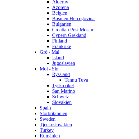
Alderny
Azorena
Belgien
Bosnien Hercegovina
Bulgarien
Croatian Post Mostar
Cypern Grekland
Finland
Frankrike
Grö - Mal
Island
Jugoslavien
Mol - Slo
Ryssland
Tannu Tuva
Tyska riket
San Marino
Schweiz
Slovakien
Spain
Storbritannien
Sweden
Tjeckoslovakien
Turkey
Rumänien