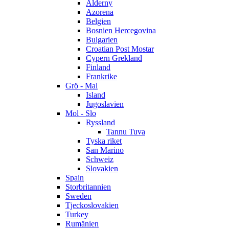
Alderny
Azorena
Belgien
Bosnien Hercegovina
Bulgarien
Croatian Post Mostar
Cypern Grekland
Finland
Frankrike
Grö - Mal
Island
Jugoslavien
Mol - Slo
Ryssland
Tannu Tuva
Tyska riket
San Marino
Schweiz
Slovakien
Spain
Storbritannien
Sweden
Tjeckoslovakien
Turkey
Rumänien