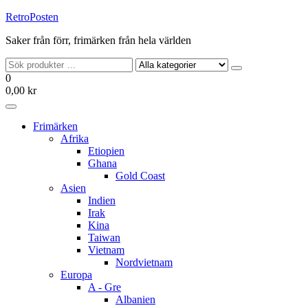
Hoppa
RetroPosten
till
Saker från förr, frimärken från hela världen
innehållet
0
0,00 kr
Frimärken
Afrika
Etiopien
Ghana
Gold Coast
Asien
Indien
Irak
Kina
Taiwan
Vietnam
Nordvietnam
Europa
A - Gre
Albanien