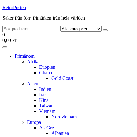
Hoppa
RetroPosten
till
Saker från förr, frimärken från hela världen
innehållet
0
0,00 kr
Frimärken
Afrika
Etiopien
Ghana
Gold Coast
Asien
Indien
Irak
Kina
Taiwan
Vietnam
Nordvietnam
Europa
A - Gre
Albanien