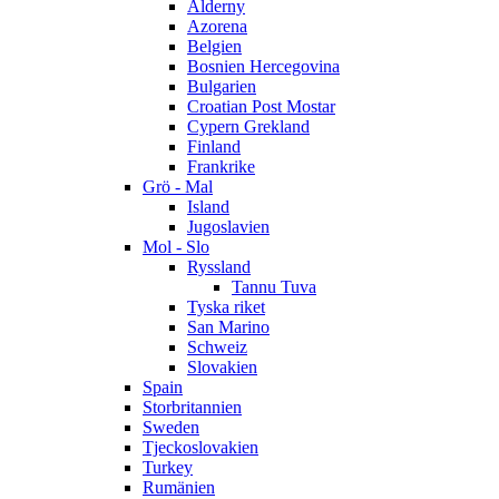
Alderny
Azorena
Belgien
Bosnien Hercegovina
Bulgarien
Croatian Post Mostar
Cypern Grekland
Finland
Frankrike
Grö - Mal
Island
Jugoslavien
Mol - Slo
Ryssland
Tannu Tuva
Tyska riket
San Marino
Schweiz
Slovakien
Spain
Storbritannien
Sweden
Tjeckoslovakien
Turkey
Rumänien