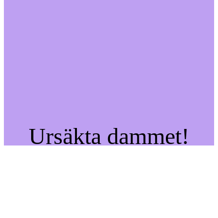
Ursäkta dammet!
Vi jobbar på något
fantastiskt – kom