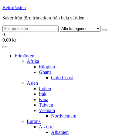
Hoppa
RetroPosten
till
Saker från förr, frimärken från hela världen
innehållet
0
0,00 kr
Frimärken
Afrika
Etiopien
Ghana
Gold Coast
Asien
Indien
Irak
Kina
Taiwan
Vietnam
Nordvietnam
Europa
A - Gre
Albanien