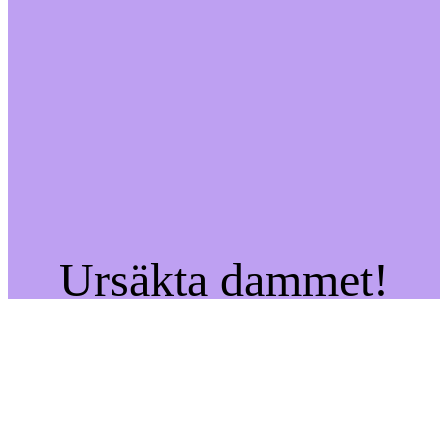
Ursäkta dammet!
Vi jobbar på något
fantastiskt – kom