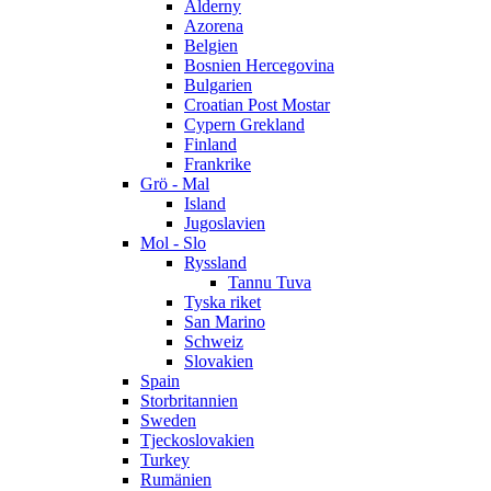
Alderny
Azorena
Belgien
Bosnien Hercegovina
Bulgarien
Croatian Post Mostar
Cypern Grekland
Finland
Frankrike
Grö - Mal
Island
Jugoslavien
Mol - Slo
Ryssland
Tannu Tuva
Tyska riket
San Marino
Schweiz
Slovakien
Spain
Storbritannien
Sweden
Tjeckoslovakien
Turkey
Rumänien