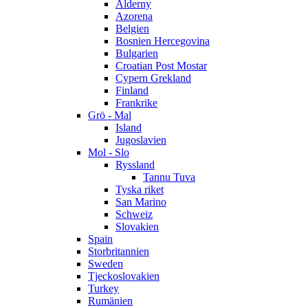
Alderny
Azorena
Belgien
Bosnien Hercegovina
Bulgarien
Croatian Post Mostar
Cypern Grekland
Finland
Frankrike
Grö - Mal
Island
Jugoslavien
Mol - Slo
Ryssland
Tannu Tuva
Tyska riket
San Marino
Schweiz
Slovakien
Spain
Storbritannien
Sweden
Tjeckoslovakien
Turkey
Rumänien