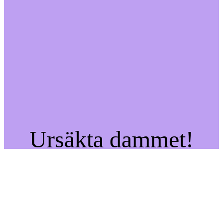
Ursäkta dammet!
Vi jobbar på något
fantastiskt – kom