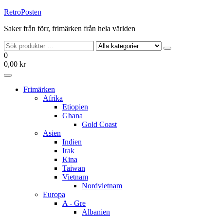
Hoppa
RetroPosten
till
Saker från förr, frimärken från hela världen
innehållet
0
0,00 kr
Frimärken
Afrika
Etiopien
Ghana
Gold Coast
Asien
Indien
Irak
Kina
Taiwan
Vietnam
Nordvietnam
Europa
A - Gre
Albanien