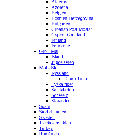
Alderny
Azorena
Belgien
Bosnien Hercegovina
Bulgarien
Croatian Post Mostar
Cypern Grekland
Finland
Frankrike
Grö - Mal
Island
Jugoslavien
Mol - Slo
Ryssland
Tannu Tuva
Tyska riket
San Marino
Schweiz
Slovakien
Spain
Storbritannien
Sweden
Tjeckoslovakien
Turkey
Rumänien