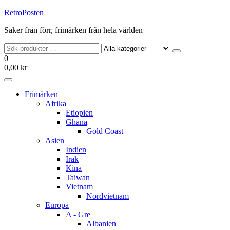
Hoppa
RetroPosten
till
Saker från förr, frimärken från hela världen
innehållet
0
0,00 kr
Frimärken
Afrika
Etiopien
Ghana
Gold Coast
Asien
Indien
Irak
Kina
Taiwan
Vietnam
Nordvietnam
Europa
A - Gre
Albanien