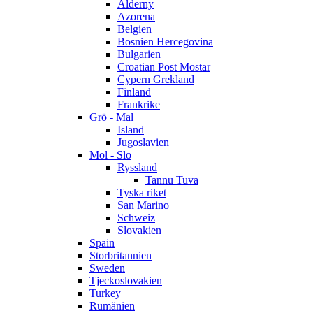
Alderny
Azorena
Belgien
Bosnien Hercegovina
Bulgarien
Croatian Post Mostar
Cypern Grekland
Finland
Frankrike
Grö - Mal
Island
Jugoslavien
Mol - Slo
Ryssland
Tannu Tuva
Tyska riket
San Marino
Schweiz
Slovakien
Spain
Storbritannien
Sweden
Tjeckoslovakien
Turkey
Rumänien