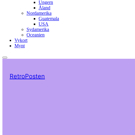
Ungern
Åland
Nordamerika
Guatemala
USA
Sydamerika
Oceanien
Vykort
Mynt
RetroPosten