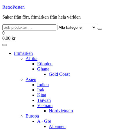
Hoppa
RetroPosten
till
Saker från förr, frimärken från hela världen
innehållet
0
0,00 kr
Frimärken
Afrika
Etiopien
Ghana
Gold Coast
Asien
Indien
Irak
Kina
Taiwan
Vietnam
Nordvietnam
Europa
A - Gre
Albanien